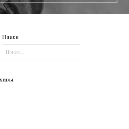
Поиск
Найти:
хивы