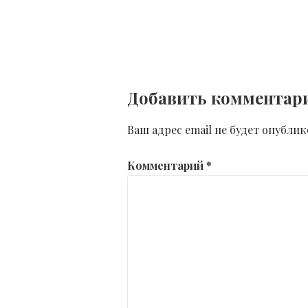
Навигация
← tmb_194880_6939
по
записям
Добавить комментар
Ваш адрес email не будет опублик
Комментарий
*