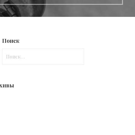
Поиск
Найти:
хивы