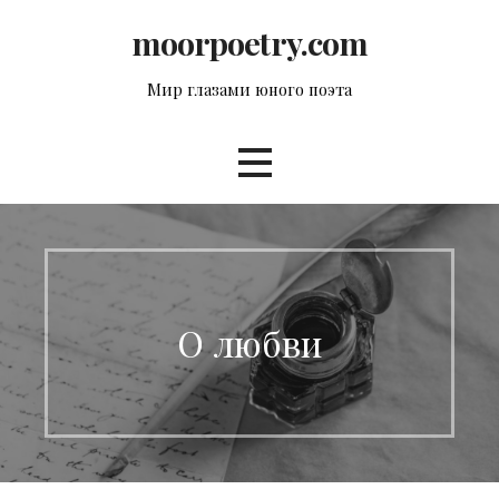
Перейти
moorpoetry.com
к
контенту
Мир глазами юного поэта
О любви