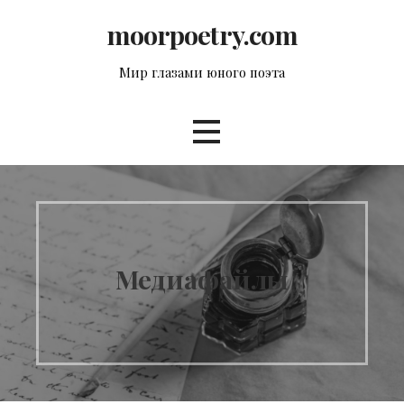
Перейти
moorpoetry.com
к
контенту
Мир глазами юного поэта
Медиафайлы