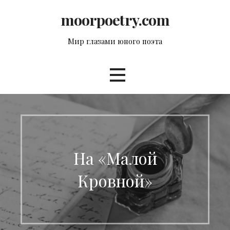
Перейти
moorpoetry.com
к
контенту
Мир глазами юного поэта
На «Малой
Кровной»