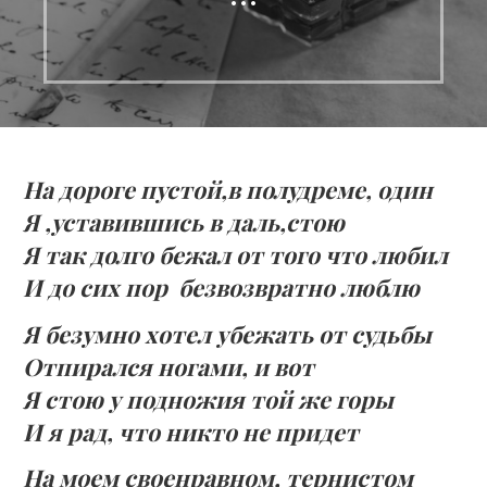
На дороге пустой,в полудреме, один
Я ,уставившись в даль,стою
Я так долго бежал от того что любил
И до сих пор безвозвратно люблю
Я безумно хотел убежать от судьбы
Отпирался ногами, и вот
Я стою у подножия той же горы
И я рад, что никто не придет
На моем своенравном, тернистом