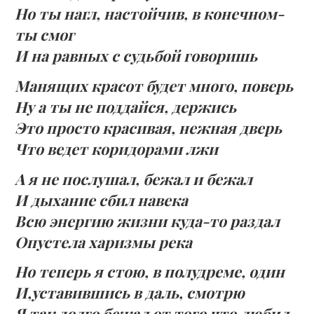
Но ты нагл, настойчив, в конечном-
ты смог
И на равных с судьбой говоришь
Манящих красот будет много, поверь
Ну а ты не поддайся, держись
Это просто красивая, нежная дверь
Что ведет коридорами лжи
А я не послушал, бежал и бежал
И дыхание сбил навека
Всю энергию жизни куда-то раздал
Опустела харизмы река
Но теперь я стою, в полудреме, один
И,уставившись в даль, смотрю
Я так долго бежал от того что любил