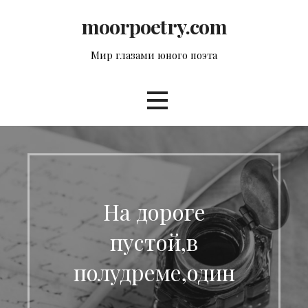
Перейти
moorpoetry.com
к
контенту
Мир глазами юного поэта
На дороге
пустой,в
полудреме,один
…