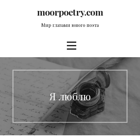
Перейти
moorpoetry.com
к
контенту
Мир глазами юного поэта
Я люблю