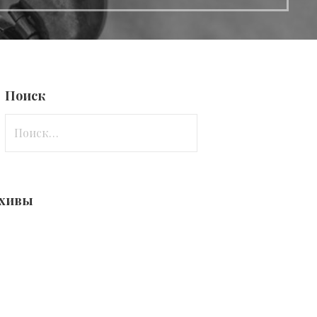
Поиск
Найти:
хивы