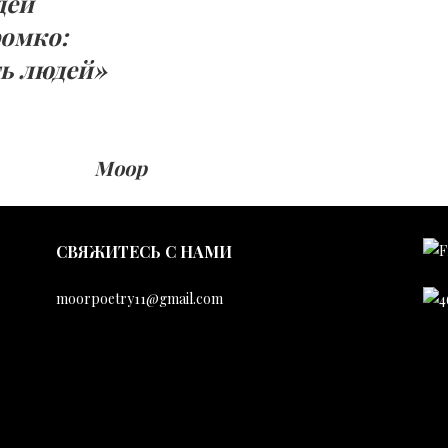
дей
ромко:
ть людей»
Моор
CВЯЖИТЕСЬ С НАМИ
moorpoetry11@gmail.com