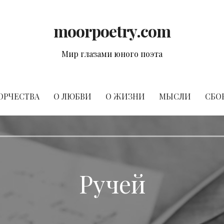
moorpoetry.com
Мир глазами юного поэта
ОРЧЕСТВА
О ЛЮБВИ
О ЖИЗНИ
МЫСЛИ
СБО
Ручей