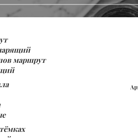
ут
 парящий
лов маршрут
ящий
зла
Ар
а
ше
отёмках