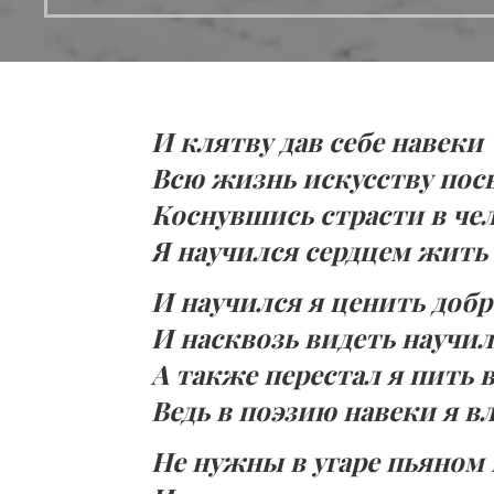
И клятву дав себе навеки
Всю жизнь искусству пос
Коснувшись страсти в че
Я научился сердцем жить
И научился я ценить добр
И насквозь видеть научи
А также перестал я пить 
Ведь в поэзию навеки я 
Не нужны в угаре пьяном