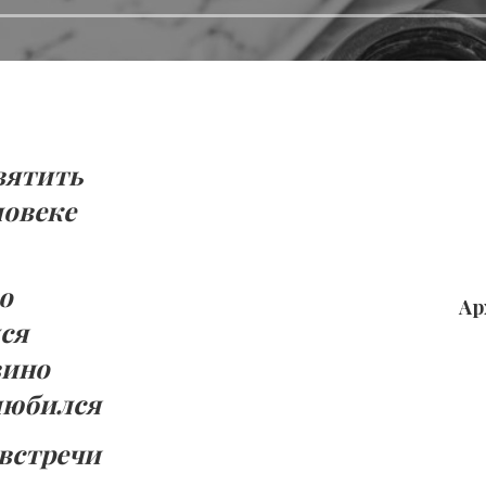
вятить
ловеке
о
Ар
лся
вино
влюбился
 встречи