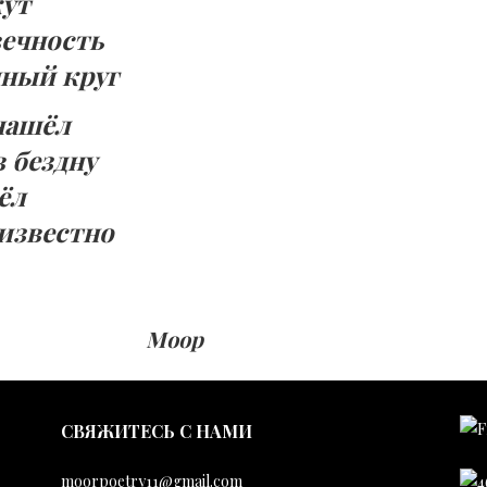
кут
вечность
чный круг
нашёл
в бездну
ёл
еизвестно
Моор
CВЯЖИТЕСЬ С НАМИ
moorpoetry11@gmail.com