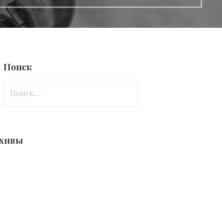
Поиск
Найти:
хивы