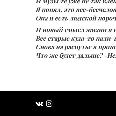
И музы те уже не так вле
Я понял, это все-бесчело
Она и есть людской поро
И новый смысл жизни я 
Все старые куда-то пали-
Снова на распутье я приш
Что же будет дальше? -Н