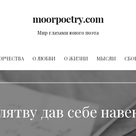
moorpoetry.com
Мир глазами юного поэта
ОРЧЕСТВА
О ЛЮБВИ
О ЖИЗНИ
МЫСЛИ
СБО
лятву дав себе нав